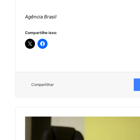
Agência Brasil
Compartilhe isso:
Compartilhar
G
E
S
T