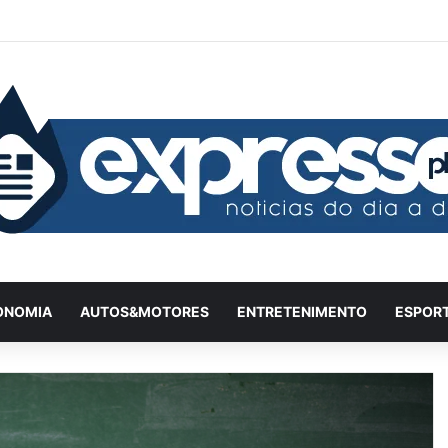
Facebook
X
YouTube
Instagram
Twitch
Entrar
Artigo
Ba
ONOMIA
AUTOS&MOTORES
ENTRETENIMENTO
ESPOR