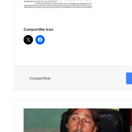
Compartilhe isso:
Compartilhar
'
E
U
Q