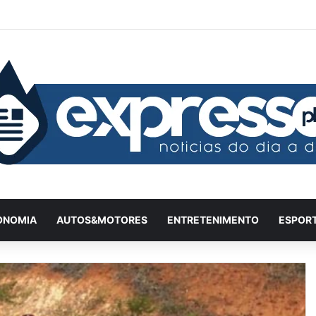
Facebook
X
YouTube
Instagram
Twitch
Entrar
Artigo
Ba
ONOMIA
AUTOS&MOTORES
ENTRETENIMENTO
ESPOR