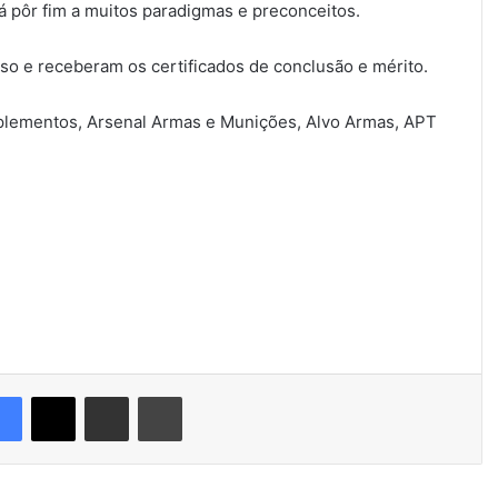
rá pôr fim a muitos paradigmas e preconceitos.
so e receberam os certificados de conclusão e mérito.
uplementos, Arsenal Armas e Munições, Alvo Armas, APT
Facebook
X
Compartilhar via e-mail
Imprimir