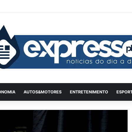
Facebook
X
YouTube
Instagram
Twitch
Entrar
Artigo a
Barr
ONOMIA
AUTOS&MOTORES
ENTRETENIMENTO
ESPOR