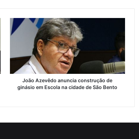
J
o
ã
o
A
z
e
v
ê
d
João Azevêdo anuncia construção de
o
ginásio em Escola na cidade de São Bento
a
n
u
n
c
i
a
c