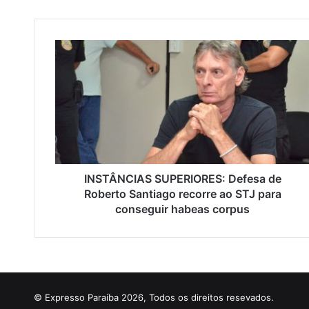
I
N
S
T
Â
N
C
I
A
S
INSTÂNCIAS SUPERIORES: Defesa de
S
Roberto Santiago recorre ao STJ para
U
conseguir habeas corpus
P
E
R
I
O
R
© Expresso Paraíba 2026, Todos os direitos resevados.
E