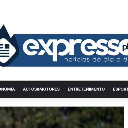
Facebook
X
YouTube
Instagram
Twitch
Entrar
Artigo a
Barr
ONOMIA
AUTOS&MOTORES
ENTRETENIMENTO
ESPOR