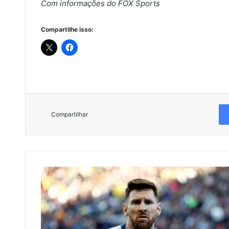
Com informações do FOX Sports
Compartilhe isso:
Compartilhar
J
o
i
a
d
o