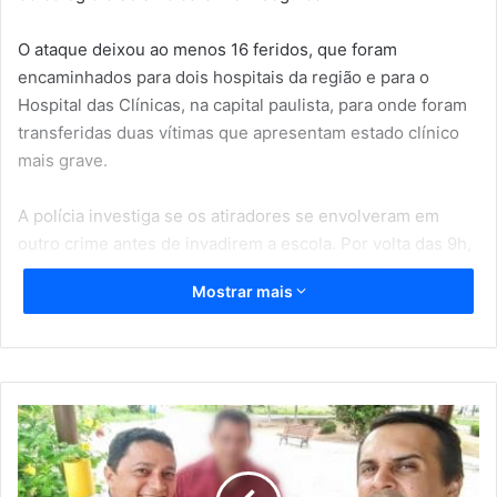
O ataque deixou ao menos 16 feridos, que foram
encaminhados para dois hospitais da região e para o
Hospital das Clínicas, na capital paulista, para onde foram
transferidas duas vítimas que apresentam estado clínico
mais grave.
A polícia investiga se os atiradores se envolveram em
outro crime antes de invadirem a escola. Por volta das 9h,
dois atiradores entraram em uma concessionária de carros
Mostrar mais
que fica na vizinhança da escola, a Jorginhos Veículos.
Segundo testemunhas, eles perguntaram pelo nome do
dono do estabelecimento e, quando o homem se
apresentou, deram três disparos. Na sequência, foram de
C
carro até o colégio, distante cerca de 500 metros. A vítima
R
I
está internada.
S