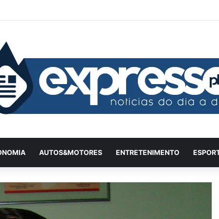
Facebook
X
YouTube
Instagram
Twitch
Entrar
Artigo
Ba
ONOMIA
AUTOS&MOTORES
ENTRETENIMENTO
ESPOR