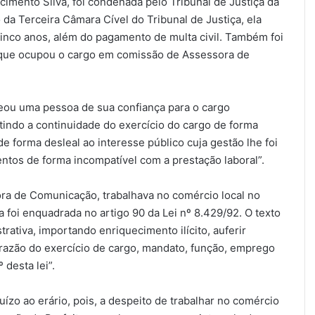
cimento Silva, foi condenada pelo Tribunal de Justiça da
 da Terceira Câmara Cível do Tribunal de Justiça, ela
cinco anos, além do pagamento de multa civil. Também foi
que ocupou o cargo em comissão de Assessora de
meou uma pessoa de sua confiança para o cargo
ndo a continuidade do exercício do cargo de forma
de forma desleal ao interesse público cuja gestão lhe foi
tos de forma incompatível com a prestação laboral”.
ora de Comunicação, trabalhava no comércio local no
 foi enquadrada no artigo 90 da Lei nº 8.429/92. O texto
rativa, importando enriquecimento ilícito, auferir
 razão do exercício de cargo, mandato, função, emprego
desta lei”.
zo ao erário, pois, a despeito de trabalhar no comércio