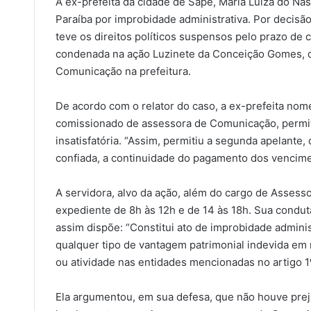
A ex-prefeita da cidade de Sapé, Maria Luíza do Nas
Paraíba por improbidade administrativa. Por decisão
teve os direitos políticos suspensos pelo prazo de 
condenada na ação Luzinete da Conceição Gomes, 
Comunicação na prefeitura.
De acordo com o relator do caso, a ex-prefeita no
comissionado de assessora de Comunicação, permiti
insatisfatória. “Assim, permitiu a segunda apelante, 
confiada, a continuidade do pagamento dos vencimen
A servidora, alvo da ação, além do cargo de Assess
expediente de 8h às 12h e de 14 às 18h. Sua conduta
assim dispõe: “Constitui ato de improbidade administ
qualquer tipo de vantagem patrimonial indevida em
ou atividade nas entidades mencionadas no artigo 1º 
Ela argumentou, em sua defesa, que não houve prejuí