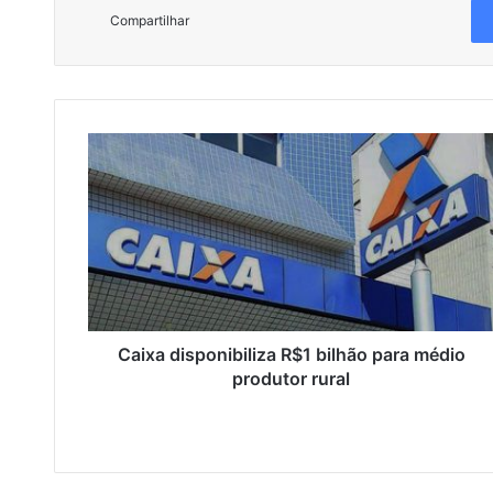
Compartilhar
C
a
i
x
a
d
i
s
p
o
Caixa disponibiliza R$1 bilhão para médio
n
produtor rural
i
b
i
l
i