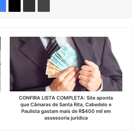
C
O
N
F
I
R
A
L
I
S
CONFIRA LISTA COMPLETA: Site aponta
T
que Câmaras de Santa Rita, Cabedelo e
A
Paulista gastam mais de R$400 mil em
C
assessoria jurídica
O
M
P