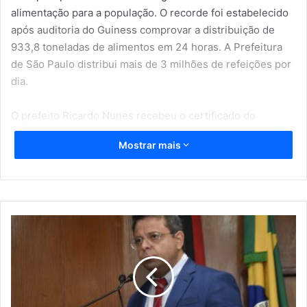
alimentação para a população. O recorde foi estabelecido
após auditoria do Guiness comprovar a distribuição de
933,8 toneladas de alimentos em 24 horas. A Prefeitura
de São Paulo distribui mais de 3 milhões de refeições por
dia.
O prefeito Ricardo Nunes recebeu o certificado do
Guinness das mãos da adjudicadora da instituição, Camila
Mostrar mais
Borenstain, que acompanhou a cerimônia na sede da G10
Favelas, em Paraisópolis, na Zona Sul. A mídia nacional
também destacou, veja:
D
i
a
I
n
t