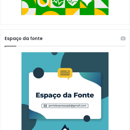
a
s
e
a
v
e
Espaço da fonte
n
i
d
a
s