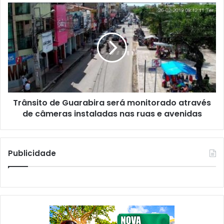
T
T
J
r
P
â
B
n
ELE CONTINUA DE PÉ:
RETORNO A
i
TSE rejeita dois recursos e
PRESIDÊNCIA: Justiça
s
r
mantém Anísio Maia
determina suspensão de
i
candidato a prefeitura de
intervenção e determina
o
t
João Pessoa
retorno de Giucélia ao
n
o
outubro 16, 2020
cargo
i
d
Em "Destaque"
outubro 20, 2020
z
Trânsito de Guarabira será monitorado através
e
Em "Destaque"
a
de câmeras instaladas nas ruas e avenidas
G
r
u
e
a
c
r
Publicidade
o
a
m
b
e
i
Presidente do PT de João
n
r
Pessoa afirma que a
d
a
Justiça definirá os rumos
a
s
do partido na Capital
ç
e
setembro 23, 2020