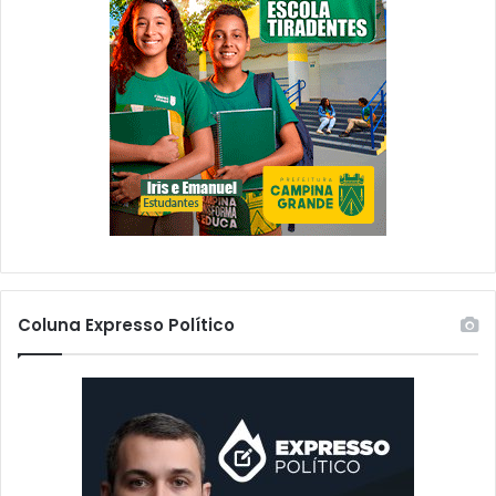
ã
Em "Destaque"
r
o
á
d
m
o
o
M
n
E
i
C
t
s
o
o
r
b
a
r
d
e
o
o
a
h
t
Coluna Expresso Político
i
r
n
a
o
v
n
é
a
s
c
d
i
e
o