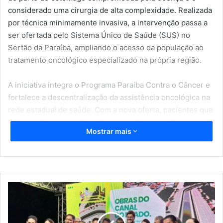
considerado uma cirurgia de alta complexidade. Realizada
por técnica minimamente invasiva, a intervenção passa a
ser ofertada pelo Sistema Único de Saúde (SUS) no
Sertão da Paraíba, ampliando o acesso da população ao
tratamento oncológico especializado na própria região.
A iniciativa integra o Programa Paraíba Contra o Câncer e
fortalece a descentralização da assistência oncológica na
rede estadual de saúde. Com a nova oferta, pacientes que
antes precisavam se deslocar para outros centros passam
Mostrar mais
a contar com tratamento moderno e resolutivo mais
próximo de casa.
A paciente Francinete Alves da Silva, de 62 anos,
residente no município de Conceição, é acompanhada no
R
Hospital do Bem — unidade oncológica de referência que
o
m
integra o complexo hospitalar de Patos — e apresentou
e
evolução satisfatória no pós-operatório. Nesta quarta-