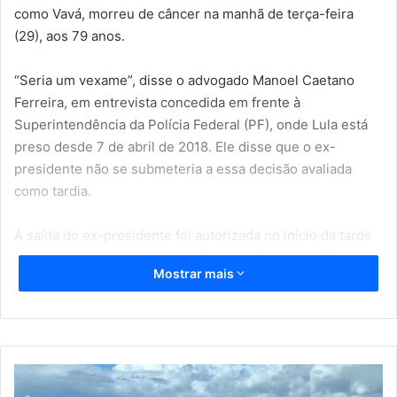
como Vavá, morreu de câncer na manhã de terça-feira
(29), aos 79 anos.
“Seria um vexame”, disse o advogado Manoel Caetano
Ferreira, em entrevista concedida em frente à
Superintendência da Polícia Federal (PF), onde Lula está
preso desde 7 de abril de 2018. Ele disse que o ex-
presidente não se submeteria a essa decisão avaliada
como tardia.
A saída do ex-presidente foi autorizada no início da tarde
pelo presidente do Supremo Tribunal Federal (STF), Dias
Mostrar mais
Toffoli, de plantão no recesso do Judiciário. O corpo de
Vavá foi enterrado às 13h em São Bernardo do Campo
(SP).
Lula havia pedido na terça-feira para comparecer ao
C
enterro, mas o pedido foi negado pela juíza da 12ª Vara
o