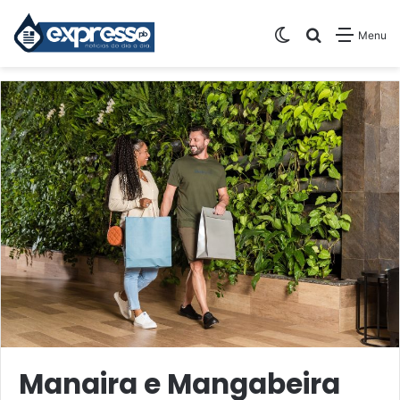
Switch skin
Pesquisar
Menu
Manaira e Mangabeira