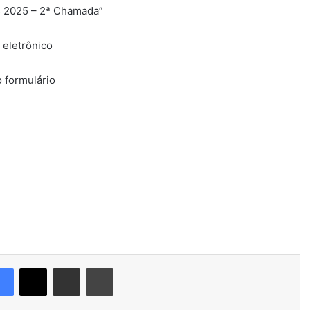
s 2025 – 2ª Chamada”
 eletrônico
o formulário
Facebook
X
Compartilhar via e-mail
Imprimir