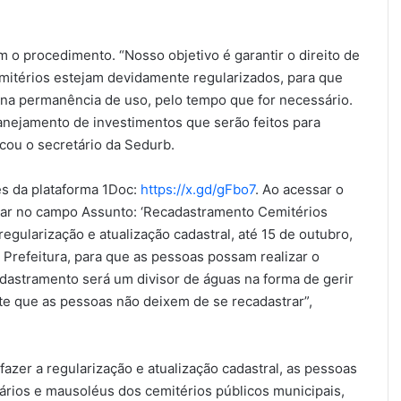
am o procedimento. “Nosso objetivo é garantir o direito de
mitérios estejam devidamente regularizados, para que
a na permanência de uso, pelo tempo que for necessário.
anejamento de investimentos que serão feitos para
cou o secretário da Sedurb.
és da plataforma 1Doc:
https://x.gd/gFbo7
. Ao acessar o
igitar no campo Assunto: ‘Recadastramento Cemitérios
gularização e atualização cadastral, até 15 de outubro,
a Prefeitura, para que as pessoas possam realizar o
adastramento será um divisor de águas na forma de gerir
nte que as pessoas não deixem de se recadastrar”,
fazer a regularização e atualização cadastral, as pessoas
uários e mausoléus dos cemitérios públicos municipais,