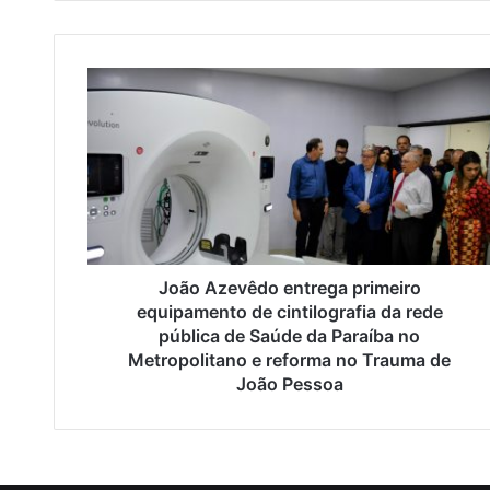
J
o
ã
o
A
z
e
v
ê
d
João Azevêdo entrega primeiro
o
equipamento de cintilografia da rede
e
pública de Saúde da Paraíba no
n
Metropolitano e reforma no Trauma de
t
João Pessoa
r
e
g
a