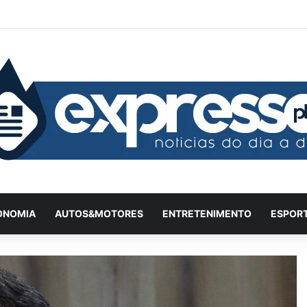
Facebook
X
YouTube
Instagram
Twitch
Entrar
Artigo
Ba
ONOMIA
AUTOS&MOTORES
ENTRETENIMENTO
ESPOR