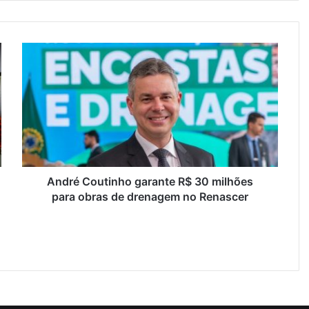
A
n
d
r
é
C
o
u
t
i
André Coutinho garante R$ 30 milhões
n
para obras de drenagem no Renascer
h
o
g
a
r
a
n