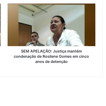
S
E
M
A
P
E
L
A
Ç
Ã
SEM APELAÇÃO: Justiça mantém
O
condenação de Rosilene Gomes em cinco
:
anos de detenção
J
u
s
t
i
ç
a
m
a