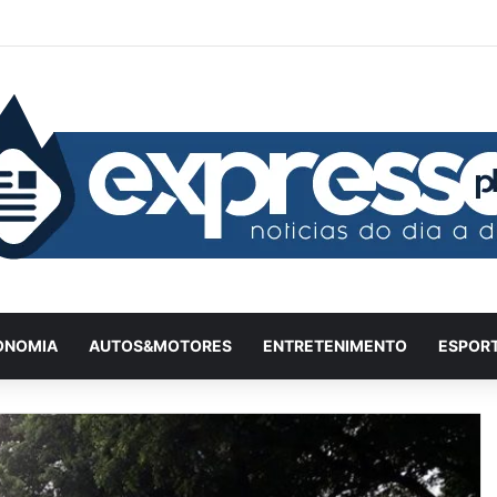
Facebook
X
YouTube
Instagram
Twitch
Entrar
Artigo
Ba
ONOMIA
AUTOS&MOTORES
ENTRETENIMENTO
ESPOR