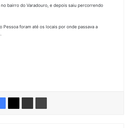
no bairro do Varadouro, e depois saiu percorrendo
o Pessoa foram até os locais por onde passava a
.
Facebook
X
Compartilhar via e-mail
Imprimir