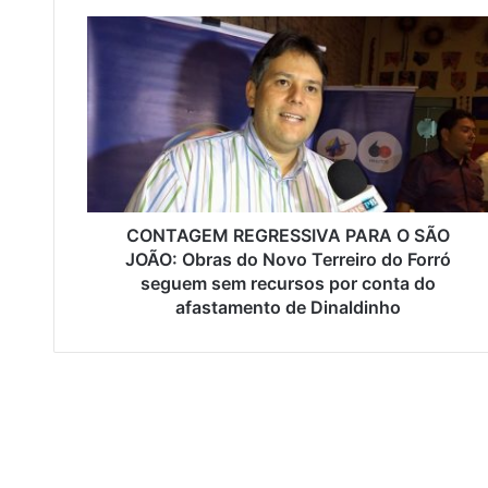
C
O
N
T
A
G
E
M
R
E
CONTAGEM REGRESSIVA PARA O SÃO
G
JOÃO: Obras do Novo Terreiro do Forró
R
seguem sem recursos por conta do
E
afastamento de Dinaldinho
S
S
I
V
A
P
A
R