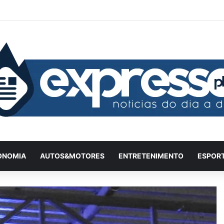
Facebook
X
YouTube
Instagram
Twitch
Entrar
Artigo
Ba
ONOMIA
AUTOS&MOTORES
ENTRETENIMENTO
ESPOR