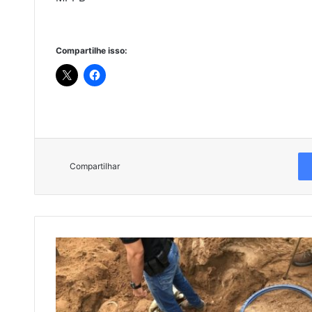
Compartilhe isso:
Compartilhar
O
p
e
r
a