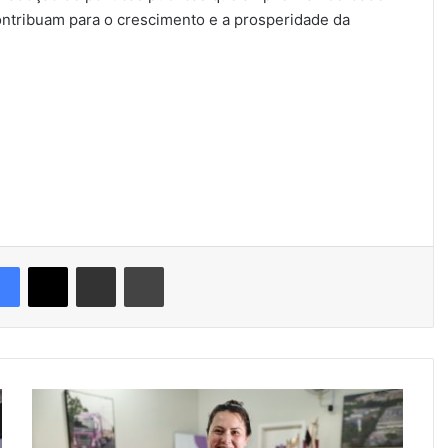
ntribuam para o crescimento e a prosperidade da
Facebook
X
Compartilhar via e-mail
Imprimir
D
i
a