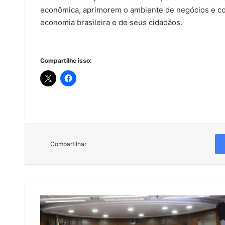
econômica, aprimorem o ambiente de negócios e co
economia brasileira e de seus cidadãos.
Compartilhe isso:
Compartilhar
C
C
J