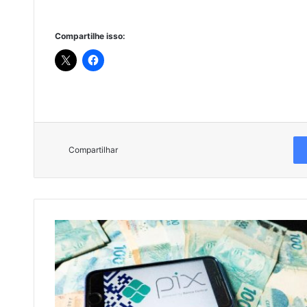
Compartilhe isso:
Compartilhar
P
a
g
a
m
e