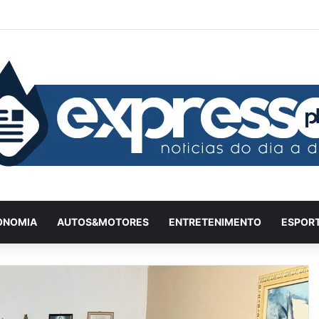
Facebook
X
YouTube
Instagram
Twitch
Entrar
Artigo a
Barr
ONOMIA
AUTOS&MOTORES
ENTRETENIMENTO
ESPOR