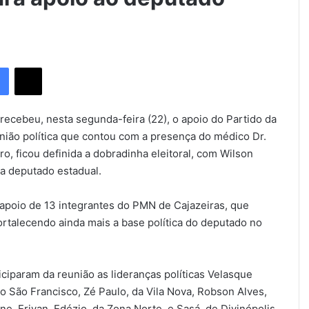
Facebook
X
recebeu, nesta segunda-feira (22), o apoio do Partido da
nião política que contou com a presença do médico Dr.
o, ficou definida a dobradinha eleitoral, com Wilson
a deputado estadual.
apoio de 13 integrantes do PMN de Cajazeiras, que
ortalecendo ainda mais a base política do deputado no
iciparam da reunião as lideranças políticas Velasque
rro São Francisco, Zé Paulo, da Vila Nova, Robson Alves,
e, Erivan, Edézio, da Zona Norte, e Sasá, de Divinópolis.