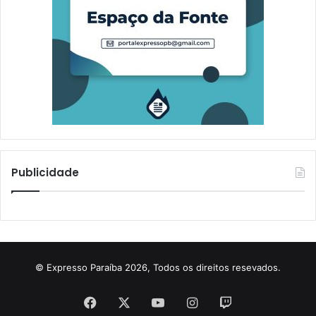
o
s
o
Publicidade
© Expresso Paraíba 2026, Todos os direitos resevados.
Facebook
X
YouTube
Instagram
Twitch