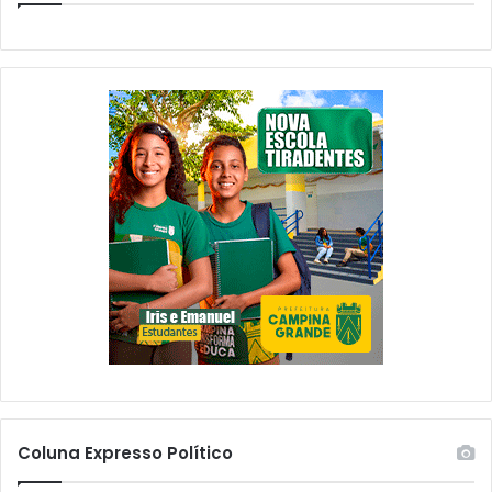
i
a
r
G
o
r
Prefeitura de João Pessoa
a
inicia nova etapa de
a
m
requalificação e ampliação
n
da Avenida Ruy Carneiro
i
d
com investimento de mais
g
e
de R$ 4 milhões
o
i
maio 26, 2025
d
n
Em "Destaque"
e
i
F
c
r
i
a
a
n
n
c
e
i
s
s
t
c
a
o
q
Coluna Expresso Político
s
u
e
a