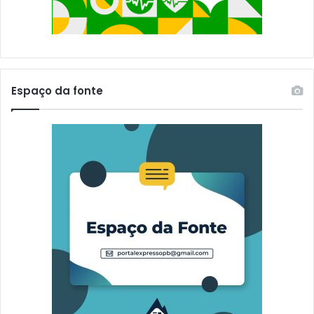
s
d
a
P
B
Espaço da fonte