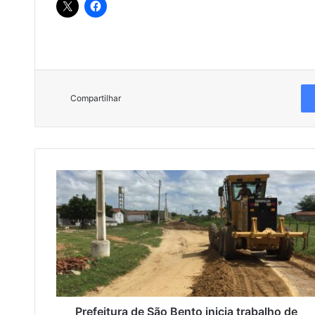
Compartilhar
P
r
e
f
e
i
t
u
r
a
Prefeitura de São Bento inicia trabalho de