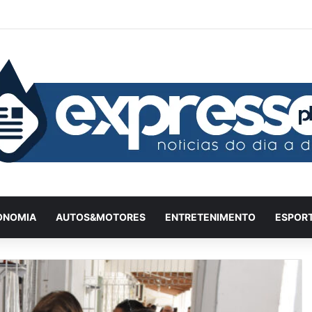
Facebook
X
YouTube
Instagram
Twitch
Entrar
Artigo
Ba
ONOMIA
AUTOS&MOTORES
ENTRETENIMENTO
ESPOR