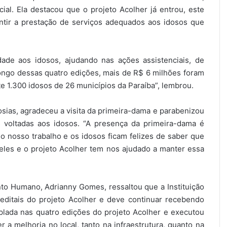
ncial. Ela destacou que o projeto Acolher já entrou, este
ntir a prestação de serviços adequados aos idosos que
dade aos idosos, ajudando nas ações assistenciais, de
o longo dessas quatro edições, mais de R$ 6 milhões foram
te 1.300 idosos de 26 municípios da Paraíba”, lembrou.
 Josias, agradeceu a visita da primeira-dama e parabenizou
as voltadas aos idosos. “A presença da primeira-dama é
o nosso trabalho e os idosos ficam felizes de saber que
eles e o projeto Acolher tem nos ajudado a manter essa
nto Humano, Adrianny Gomes, ressaltou que a Instituição
editais do projeto Acolher e deve continuar recebendo
mplada nas quatro edições do projeto Acolher e executou
a melhoria no local, tanto na infraestrutura, quanto na