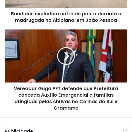
s
Ainda conforme a pasta, os feridos apresentaram apenas
e
Bandidos explodem cofre de posto durante a
x
escoriações leves, como arranhões, decorrentes da
madrugada no Altiplano, em João Pessoa
p
instabilidade no interior da unidade. A secretaria também
l
informou que está identificando os envolvidos para
o
V
adoção das medidas cabíveis, incluindo possíveis
d
e
transferências.
e
r
m
e
c
a
o
d
Compartilhe isso:
f
o
r
r
e
G
d
Vereador Guga PET defende que Prefeitura
u
e
conceda Auxílio Emergencial a famílias
g
p
a
atingidas pelas chuvas no Colinas do Sul e
Relacionado
o
P
Gramame
s
E
t
T
o
d
Publicidade
d
e