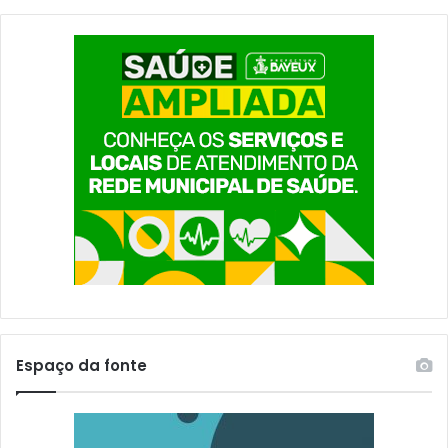
-
g
P
ã
B
o
Espaço da fonte