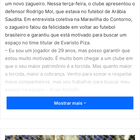
um novo zagueiro. Nessa terça-feira, o clube apresentou o
defensor Rodrigo Mol, que estava no futebol de Arábia
Saudita. Em entrevista coletiva na Maravilha do Contorno,
o zagueiro falou da felicidade em voltar ao futebol
brasileiro e garantiu que está motivado para buscar um
espaço no time titular de Evaristo Piza.
– Eu sou um jogador de 29 anos, mas posso garantir que
estou muito motivado. É muito bom chegar a um clube em
que o seu maior patrimônio é a torcida. Mas quanto maior
a torcida, maior a cobrança. Venho para somar e respeitar
meus companheiros, mas vou trabalhar para buscar meu
espaço na equipe – disse Rodolfo.
Mostrar mais
O zagueiro, que é natural de Itabira, em Minas Gerais, fez a
sua base por nove anos no Cruzeiro. Aos 29 anos, passou
por vários clubes, como Portuguesa, Moto Club e Tupi-
MG.
D