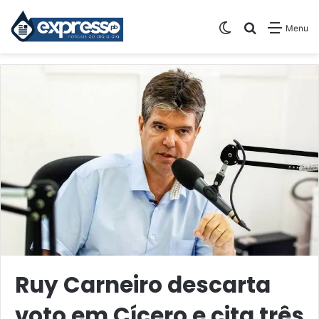
Switch skin
Pesquisar
Menu
Ruy Carneiro descarta
voto em Cícero e cita três