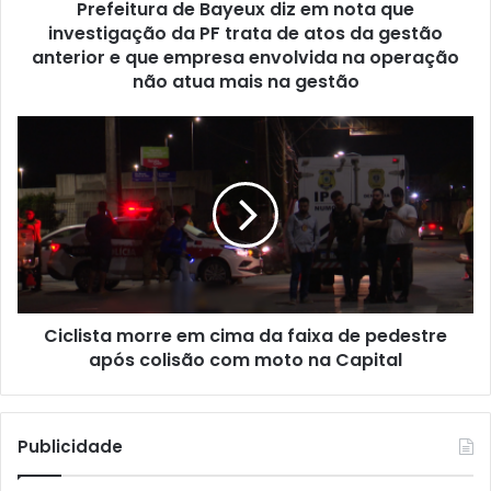
Prefeitura de Bayeux diz em nota que
a
investigação da PF trata de atos da gestão
d
e
anterior e que empresa envolvida na operação
B
não atua mais na gestão
Relacionado
a
y
C
e
i
u
c
x
l
d
i
Ruy Carneiro descarta
Cícero Lucena garante a
i
s
proximidade com Lucas
Ruy Carneiro que não será
z
t
Ribeiro: ‘Tudo boatos, meu
candidato em 2020, diz
e
a
grupo é Efraim, Pedro e
jornalista
m
m
Romero’
janeiro 15, 2020
n
Ciclista morre em cima da faixa de pedestre
o
setembro 27, 2025
Em "Destaque"
o
após colisão com moto na Capital
r
Em "Política"
t
r
a
e
q
e
Publicidade
u
m
e
c