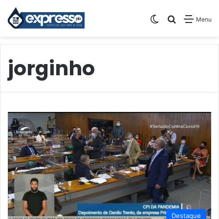
Switch skin
Pesquisar
Menu
jorginho
Destaque