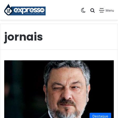
Switch skin
Pesquisar
Menu
jornais
Destaque