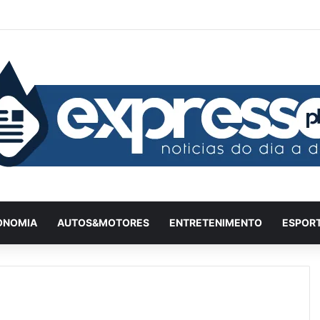
Facebook
X
YouTube
Instagram
Twitch
Entrar
Artigo a
Barr
ONOMIA
AUTOS&MOTORES
ENTRETENIMENTO
ESPOR