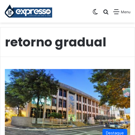
Switch skin
Pesquisar
Menu
retorno gradual
Destaque