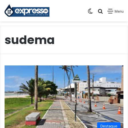
Switch skin
Pesquisar
Menu
sudema
Destaque