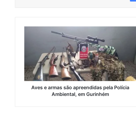
A
v
e
s
e
a
r
m
a
s
Aves e armas são apreendidas pela Polícia
s
Ambiental, em Gurinhém
ã
o
a
p
r
e