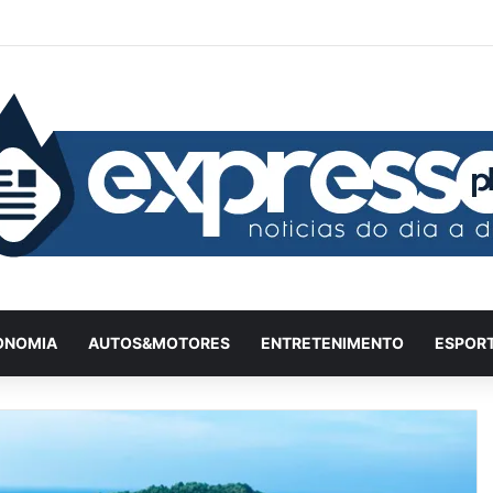
Facebook
X
YouTube
Instagram
Twitch
Entrar
Artigo
Ba
ONOMIA
AUTOS&MOTORES
ENTRETENIMENTO
ESPOR