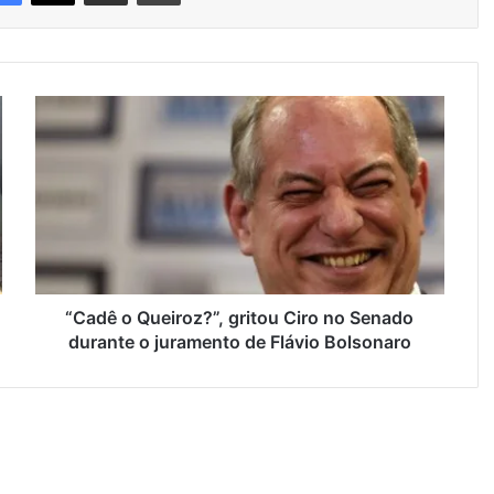
“
C
a
d
ê
o
Q
u
e
i
“Cadê o Queiroz?”, gritou Ciro no Senado
r
durante o juramento de Flávio Bolsonaro
o
z
?
”
,
g