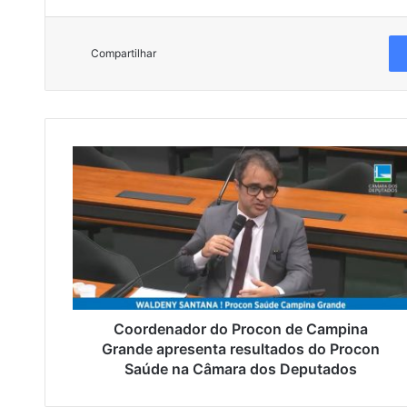
Compartilhar
C
o
o
r
d
e
n
a
d
o
Coordenador do Procon de Campina
r
Grande apresenta resultados do Procon
d
Saúde na Câmara dos Deputados
o
P