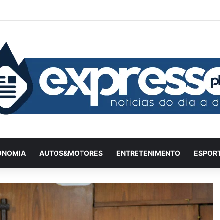
Facebook
X
YouTube
Instagram
Twitch
Entrar
Artigo
Ba
ONOMIA
AUTOS&MOTORES
ENTRETENIMENTO
ESPOR