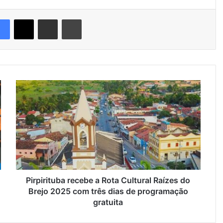
Facebook
X
Compartilhar via e-mail
Imprimir
P
i
r
p
i
r
i
t
u
b
Pirpirituba recebe a Rota Cultural Raízes do
a
Brejo 2025 com três dias de programação
r
gratuita
e
c