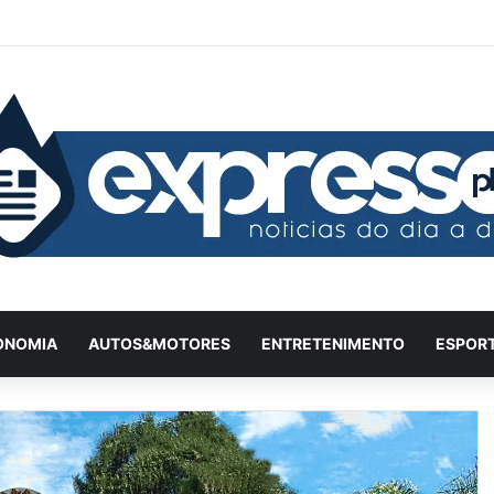
Facebook
X
YouTube
Instagram
Twitch
Entrar
Artigo
Ba
ONOMIA
AUTOS&MOTORES
ENTRETENIMENTO
ESPOR