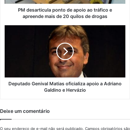
i
c
PM desarticula ponto de apoio ao tráfico e
Compartilhe isso:
u
apreende mais de 20 quilos de drogas
l
a
D
p
e
o
p
Relacionado
n
u
t
t
o
a
d
d
e
o
a
G
p
CONTINUA PRESO: Dono
PGR recorre e Ricardo
e
Deputado Genival Matias oficializa apoio a Adriano
o
do Manaíra Shopping tem
Coutinho pode ser preso a
n
Galdino e Hervázio
habeas corpus negado por
qualquer momento
i
i
desembargador
dezembro 24, 2019
o
v
março 25, 2019
Em "Destaque"
a
a
Deixe um comentário
Em "Destaque"
o
l
t
M
r
a
O seu endereço de e-mail não será publicado.
Campos obrigatórios são