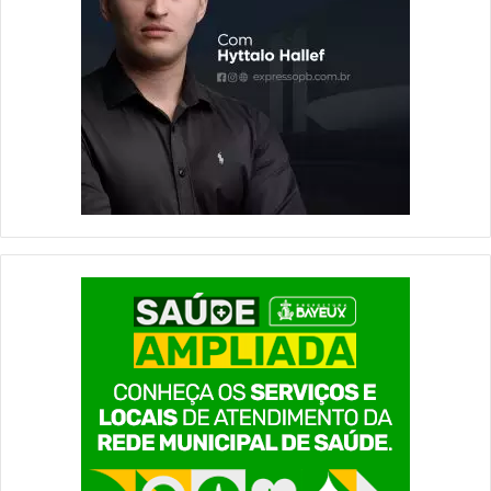
v
p
e
o
Representantes do Grupo de Lima pediram nesta
z
t
segunda-feira (25) soluções pacíficas para a crise
e
a
humanitária na Venezuela. Em reunião em Bogotá, capital
s
n
da Colômbia, o vice-presidente dos Estados Unidos, Mike
e
a
Pence, reforçou apoio ao autoproclamado presidente
m
B
c
R
interino venezuelano, Juan Guaidó, e prometeu novas
i
-
sanções ao regime de Nicolás Maduro.
n
2
No encontro, os países integrantes do Grupo de Lima
c
3
aceitaram a Venezuela – representada por Guaidó – como
o
0
novo membro da associação. Entre os participantes da
a
,
n
cúpula, estava o vice-presidente do Brasil, Hamilton
e
o
m
Mourão.
s
J
O Grupo também pediu que o Tribunal Penal Internacional
n
o
“leve em consideração a grave situação humanitária na
o
ã
Venezuela, a violência criminosa do regime de Nicolás
R
o
i
Maduro contra civis e negação de acesso a assistência
P
o
e
internacional, que constituem um crime contra a
s