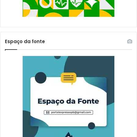
humanidade”, segundo uma declaração lida pelo chanceler
s
colombiano, Carlos Holmes Trujillo.
o
a
Fonte: G1
Espaço da fonte
Compartilhe isso:
Relacionado
Bolsonaro e Guaidó
Mais de 20 caminhoneiros
reúnem-se no Palácio do
entram no Brasil após
Planalto, para tentar
negociação com governo