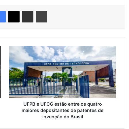
Facebook
X
Compartilhar via e-mail
Imprimir
U
F
P
B
e
U
F
C
G
e
UFPB e UFCG estão entre os quatro
s
maiores depositantes de patentes de
t
invenção do Brasil
ã
o