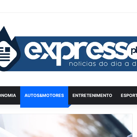
Facebook
X
YouTube
Instagram
Twitch
Entrar
Artigo
Ba
ONOMIA
AUTOS&MOTORES
ENTRETENIMENTO
ESPOR