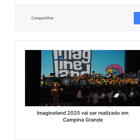
Compartilhar
I
m
a
g
i
n
e
l
a
n
Imagineland 2025 vai ser realizado em
d
Campina Grande
2
0
2