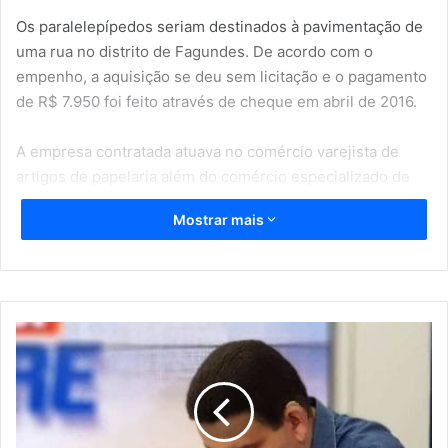
Os paralelepípedos seriam destinados à pavimentação de
uma rua no distrito de Fagundes. De acordo com o
empenho, a aquisição se deu sem licitação e o pagamento
de R$ 7.950 foi feito através de cheque em abril de 2016.
A empresa contratada atuava no comércio varejista de
artigos de papelaria além do comércio especializado de
equipamentos e suprimentos de informática. Atualmente a
Mostrar mais
empresa aparece no sistema da Receita Federal com
situação cadastral inapta por conta de omissões de
declarações.
O prefeito da cidade, Marcelo Monteiro, mostrou-se
F
surpreso com a informação e pretende acionar o setor
A
B
jurídico para tomar as providências necessárias.
I
A
Fonte: Click PB
N