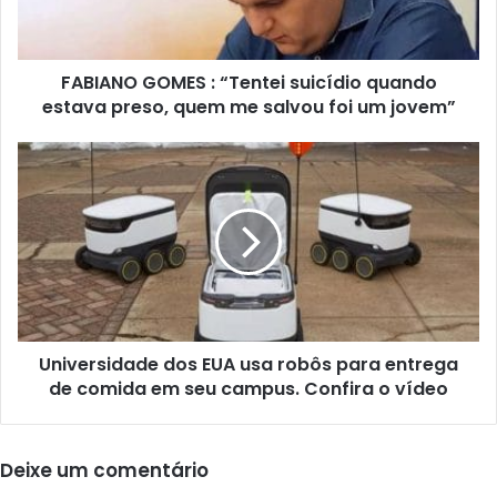
O
G
O
Compartilhe isso:
FABIANO GOMES : “Tentei suicídio quando
M
estava preso, quem me salvou foi um jovem”
E
S
:
U
“
n
Relacionado
T
i
e
v
n
e
t
r
e
s
i
i
PESQUISA: Preço de
Prefeitura de João Pessoa
s
d
material escolar varia até
entrega pavimentação de
u
Universidade dos EUA usa robôs para entrega
a
400% em
ruas no Planalto Boa
i
de comida em seu campus. Confira o vídeo
d
estabelecimentos de João
Esperança
c
e
Pessoa
setembro 28, 2022
í
d
janeiro 4, 2021
Em "Destaque"
d
o
Deixe um comentário
Em "Destaque"
i
s