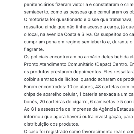
penitenciários fizeram vistoria e constataram o cri
semiaberto, como as pessoas que camuflaram os obj
O motorista foi questionado e disse que trabalhava, 
ressaltou ainda que não tinha acesso a carga, já que
o local, na avenida Costa e Silva. Os suspeitos do 
cumpriam pena em regime semiaberto e, durante o d
flagrante.
Os policiais encontraram no armário deles bebida a
Pronto Atendimento Comunitário (Depac) Centro. E
os produtos prestaram depoimentos. Eles ressaltaram 
coibir a entrada de ilícitos, quando acharam os pro
Foram encontrados: 10 celulares, 48 cartelas com c
chips de aparelho celular, 1 bateria anexada a um 
bonés, 20 carteiras de cigarro, 6 camisetas e 5 carr
Ao G1 a assessoria de imprensa da Agência Estadua
informou que agora haverá outra investigação, para
distribuição dos produtos.
O caso foi registrado como favorecimento real e cor